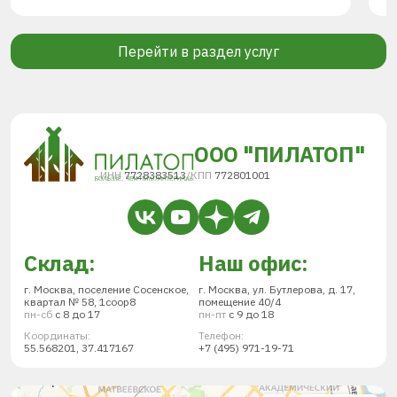
Перейти в раздел услуг
ООО "ПИЛАТОП"
ИНН
7728383513
/
КПП
772801001
Склад:
Наш офис:
г. Москва, поселение Сосенское,
г. Москва, ул. Бутлерова, д. 17,
квартал № 58, 1соор8
помещение 40/4
пн-сб
с 8 до 17
пн-пт
с 9 до 18
Координаты:
Телефон:
55.568201, 37.417167
+7 (495) 971-19-71