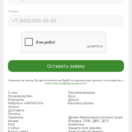
Телефон*
Оставить заявку
Нажимая на кнопку, Вы даете согласие на обработку персональных данных и соглашаетесь с
политикой конфиденциальности
О нас
Пиломатериалы
Производство
Брус
Контакты
Доска
Работа в «ПИЛАТОП»
Вагонка Штиль
Услуги
Доставка
Оплата
Гарантии
Дрова берёзовые колотые сухие
Акции
Фанера, OSB, ДВП, ДСП
FAQ
Хозблоки
Статьи
Защита для дерева
Карта сайта
Электроинструменты