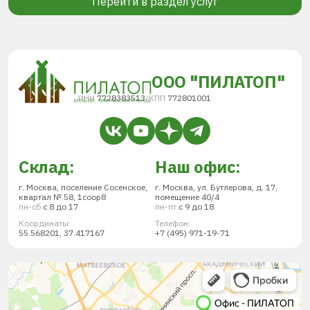
Перейти в раздел услуг
ООО "ПИЛАТОП"
ИНН
7728383513
/
КПП
772801001
Склад:
Наш офис:
г. Москва, поселение Сосенское,
г. Москва, ул. Бутлерова, д. 17,
квартал № 58, 1соор8
помещение 40/4
пн-сб
с 8 до 17
пн-пт
с 9 до 18
Координаты:
Телефон:
55.568201, 37.417167
+7 (495) 971-19-71