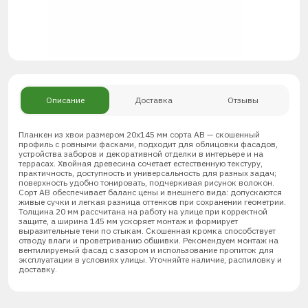
Описание
Доставка
Отзывы
Планкен из хвои размером 20х145 мм сорта АВ — скошенный
профиль с ровными фасками, подходит для облицовки фасадов,
устройства заборов и декоративной отделки в интерьере и на
террасах. Хвойная древесина сочетает естественную текстуру,
практичность, доступность и универсальность для разных задач;
поверхность удобно тонировать, подчеркивая рисунок волокон.
Сорт АВ обеспечивает баланс цены и внешнего вида: допускаются
живые сучки и легкая разница оттенков при сохранении геометрии.
Толщина 20 мм рассчитана на работу на улице при корректной
защите, а ширина 145 мм ускоряет монтаж и формирует
выразительные тени по стыкам. Скошенная кромка способствует
отводу влаги и проветриванию обшивки. Рекомендуем монтаж на
вентилируемый фасад с зазором и использование пропиток для
эксплуатации в условиях улицы. Уточняйте наличие, распиловку и
доставку.