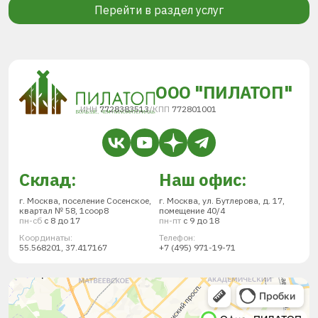
Перейти в раздел услуг
ООО "ПИЛАТОП"
ИНН
7728383513
/
КПП
772801001
Склад:
Наш офис:
г. Москва, поселение Сосенское,
г. Москва, ул. Бутлерова, д. 17,
квартал № 58, 1соор8
помещение 40/4
пн-сб
с 8 до 17
пн-пт
с 9 до 18
Координаты:
Телефон:
55.568201, 37.417167
+7 (495) 971-19-71