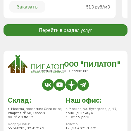
Заказать
513 руб/м3
Перейти в раздел услуг
ООО "ПИЛАТОП"
ИНН
7728383513
/
КПП
772801001
Склад:
Наш офис:
г. Москва, поселение Сосенское,
г. Москва, ул. Бутлерова, д. 17,
квартал № 58, 1соор8
помещение 40/4
пн-сб
с 8 до 17
пн-пт
с 9 до 18
Координаты:
Телефон:
55.568201, 37.417167
+7 (495) 971-19-71