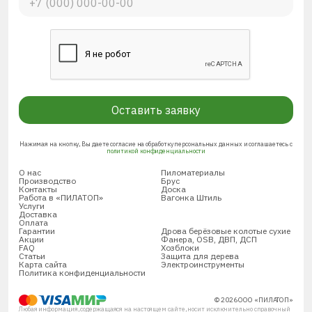
Оставить заявку
Нажимая на кнопку, Вы даете согласие на обработку персональных данных и соглашаетесь с
политикой конфиденциальности
О нас
Пиломатериалы
Производство
Брус
Контакты
Доска
Работа в «ПИЛАТОП»
Вагонка Штиль
Услуги
Доставка
Оплата
Гарантии
Дрова берёзовые колотые сухие
Акции
Фанера, OSB, ДВП, ДСП
FAQ
Хозблоки
Статьи
Защита для дерева
Карта сайта
Электроинструменты
Политика конфиденциальности
© 2026 ООО «ПИЛАТОП»
Любая информация, содержащаяся на настоящем сайте, носит исключительно справочный