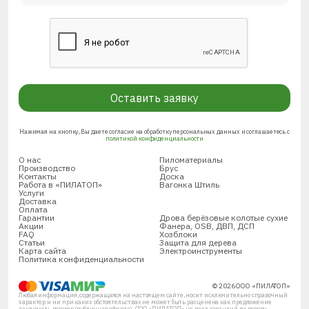
Оставить заявку
Нажимая на кнопку, Вы даете согласие на обработку персональных данных и соглашаетесь с
политикой конфиденциальности
О нас
Пиломатериалы
Производство
Брус
Контакты
Доска
Работа в «ПИЛАТОП»
Вагонка Штиль
Услуги
Доставка
Оплата
Гарантии
Дрова берёзовые колотые сухие
Акции
Фанера, OSB, ДВП, ДСП
FAQ
Хозблоки
Статьи
Защита для дерева
Карта сайта
Электроинструменты
Политика конфиденциальности
© 2026 ООО «ПИЛАТОП»
Любая информация, содержащаяся на настоящем сайте, носит исключительно справочный
характер и ни при каких обстоятельствах не может быть расценена как предложение
заключить договор (публичная оферта). ООО «ПИЛАТОП» не дает гарантий по поводу