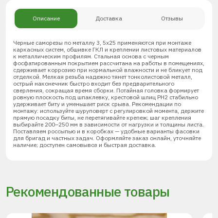
Описание
Доставка
Отзывы
Черные саморезы по металлу 3, 5х25 применяются при монтаже
каркасных систем, обшивке ГКЛ и креплении листовых материалов
к металлическим профилям. Стальная основа с черным
фосфатированным покрытием рассчитана на работы в помещениях,
сдерживает коррозию при нормальной влажности и не бликует под
отделкой. Мелкая резьба надежно тянет тонколистовой металл,
острый наконечник быстро входит без предварительного
сверления, сокращая время сборки. Потайная головка формирует
ровную плоскость под шпаклевку, крестовой шлиц PH2 стабильно
удерживает биту и уменьшает риск срыва. Рекомендации по
монтажу: используйте шуруповерт с регулировкой момента, держите
прямую посадку биты, не перетягивайте крепеж; шаг крепления
выбирайте 200–250 мм в зависимости от нагрузки и толщины листа.
Поставляем россыпью и в коробках — удобные варианты фасовки
для бригад и частных задач. Оформляйте заказ онлайн, уточняйте
наличие; доступен самовывоз и быстрая доставка.
Рекомендованные товары