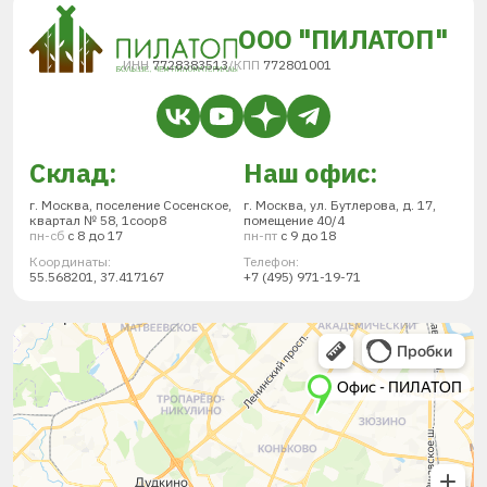
ООО "ПИЛАТОП"
ИНН
7728383513
/
КПП
772801001
Склад:
Наш офис:
г. Москва, поселение Сосенское,
г. Москва, ул. Бутлерова, д. 17,
квартал № 58, 1соор8
помещение 40/4
пн-сб
с 8 до 17
пн-пт
с 9 до 18
Координаты:
Телефон:
55.568201, 37.417167
+7 (495) 971-19-71