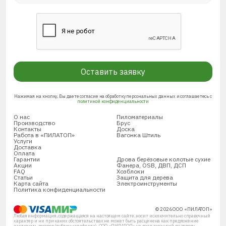
Оставить заявку
Нажимая на кнопку, Вы даете согласие на обработку персональных данных и соглашаетесь с
политикой конфиденциальности
О нас
Пиломатериалы
Производство
Брус
Контакты
Доска
Работа в «ПИЛАТОП»
Вагонка Штиль
Услуги
Доставка
Оплата
Гарантии
Дрова берёзовые колотые сухие
Акции
Фанера, OSB, ДВП, ДСП
FAQ
Хозблоки
Статьи
Защита для дерева
Карта сайта
Электроинструменты
Политика конфиденциальности
© 2026 ООО «ПИЛАТОП»
Любая информация, содержащаяся на настоящем сайте, носит исключительно справочный
характер и ни при каких обстоятельствах не может быть расценена как предложение
заключить договор (публичная оферта). ООО «ПИЛАТОП» не дает гарантий по поводу