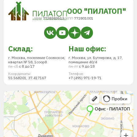
ООО "ПИЛАТОП"
ИНН
7728383513
/
КПП
772801001
Склад:
Наш офис:
г. Москва, поселение Сосенское,
г. Москва, ул. Бутлерова, д. 17,
квартал № 58, 1соор8
помещение 40/4
пн-сб
с 8 до 17
пн-пт
с 9 до 18
Координаты:
Телефон:
55.568201, 37.417167
+7 (495) 971-19-71