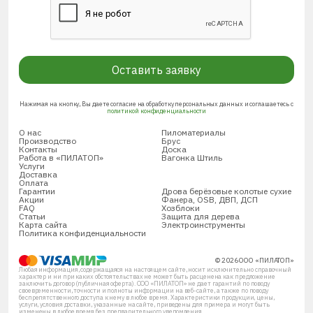
Оставить заявку
Нажимая на кнопку, Вы даете согласие на обработку персональных данных и соглашаетесь с
политикой конфиденциальности
О нас
Пиломатериалы
Производство
Брус
Контакты
Доска
Работа в «ПИЛАТОП»
Вагонка Штиль
Услуги
Доставка
Оплата
Гарантии
Дрова берёзовые колотые сухие
Акции
Фанера, OSB, ДВП, ДСП
FAQ
Хозблоки
Статьи
Защита для дерева
Карта сайта
Электроинструменты
Политика конфиденциальности
© 2026 ООО «ПИЛАТОП»
Любая информация, содержащаяся на настоящем сайте, носит исключительно справочный
характер и ни при каких обстоятельствах не может быть расценена как предложение
заключить договор (публичная оферта). ООО «ПИЛАТОП» не дает гарантий по поводу
своевременности, точности и полноты информации на веб-сайте, а также по поводу
беспрепятственного доступа к нему в любое время. Характеристики продукции, цены,
услуги, условия доставки, указанные на сайте, приведены для примера и могут быть
изменены в любое время без предварительного уведомления.