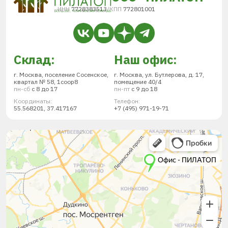
ИНН
7728383513
/
КПП
772801001
Склад:
Наш офис:
г. Москва, поселение Сосенское,
г. Москва, ул. Бутлерова, д. 17,
квартал № 58, 1соор8
помещение 40/4
пн-сб
с 8 до 17
пн-пт
с 9 до 18
Координаты:
Телефон:
55.568201, 37.417167
+7 (495) 971-19-71