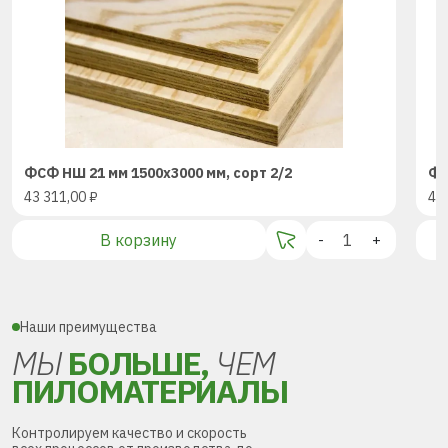
ФСФ НШ 21 мм 1500х3000 мм, сорт 2/2
ФС
43 311,00
₽
43
В корзину
-
+
Наши преимущества
МЫ
БОЛЬШЕ,
ЧЕМ
ПИЛОМАТЕРИАЛЫ
Контролируем качество и скорость