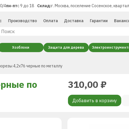
40/4
пн-пт
с 9 до 18
Склад:
г. Москва, поселение Сосенское, квартал
с
Производство
Оплата
Доставка
Гарантии
Ваканс
Хозблоки
Защита для дерева
Электроинструмен
орезы 4,2х76 черные по металлу
ерные по
310,00
₽
Добавить в корзину