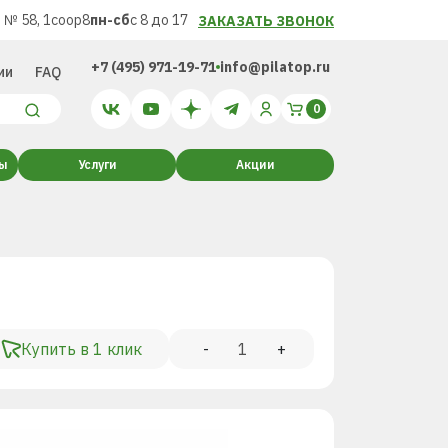
 № 58, 1соор8
пн-сб
с 8 до 17
ЗАКАЗАТЬ ЗВОНОК
+7 (495) 971-19-71
info@pilatop.ru
ии
FAQ
ты
Услуги
Акции
Купить в 1 клик
-
+