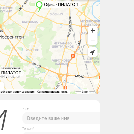
М
Имя*
Телефон*