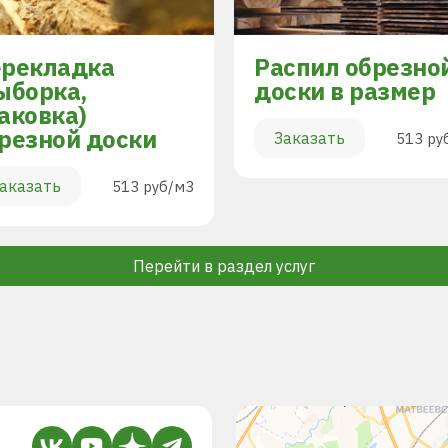
рекладка
Распил обрезно
ыборка,
доски в размер
аковка)
резной доски
Заказать
513 ру
аказать
513 руб/м3
Перейти в раздел услуг