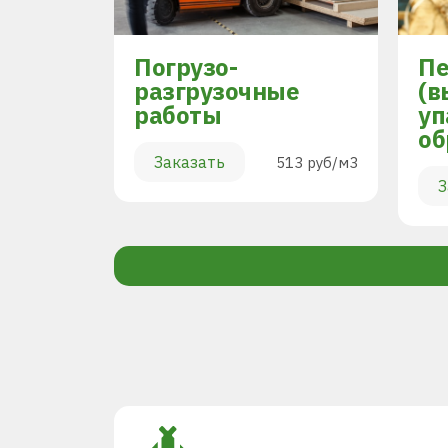
Погрузо-
Пе
разгрузочные
(в
работы
уп
894 руб/м3
об
Заказать
513 руб/м3
З