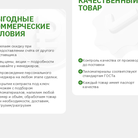
КАЧЕСТВЕННЫ
ТОВАР
ЫГОДНЫЕ
ОММЕРЧЕСКИЕ
СЛОВИЯ
елаем скидку при
едоставлении счёта от другого
ставщика
Контроль качества от произво
ец.цены, акции — подробности
до поставки
навайте у менеджеров;
Пиломатериалы соответствуют
провождение персонального
стандартам ГОСТа
неджера на любом этапе сделки;
Каждый товар имеет паспорт
крытие контракта под ключ:
качества
можем с подбором
ломатериалов, напилим любой
змер и объём, обработаем товар
и необходимости, доставим,
грузим/разгрузим