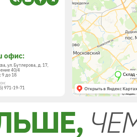
 офис:
ква, ул. Бутлерова, д. 17,
ение 40/4
 9 до 18
он:
5) 971-19-71
ЛЬШЕ,
ЧЕ