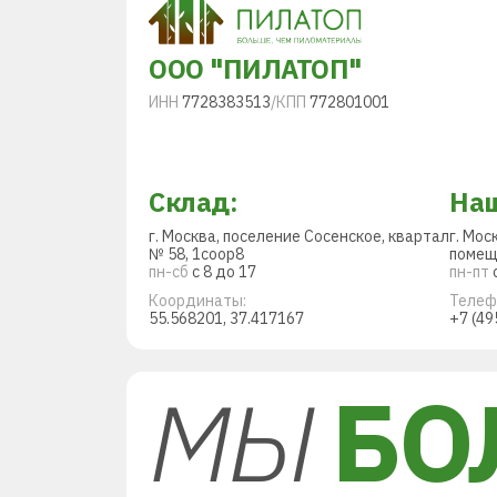
ООО "ПИЛАТОП"
ИНН
7728383513
/
КПП
772801001
Склад:
Наш
г. Москва, поселение Сосенское, квартал
г. Мос
№ 58, 1соор8
помещ
пн-сб
с 8 до 17
пн-пт
с
Координаты:
Телеф
55.568201, 37.417167
+7 (49
МЫ
БО