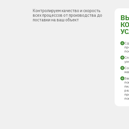
Контролируем качество и скорость
всех процессов от производства до
В
поставки на ваш объект
К
У
Сд
пр
по
Сп
уз
Со
ме
За
по
пи
ра
пр
по