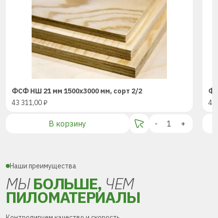
ФСФ НШ 21 мм 1500х3000 мм, сорт 2/2
ФС
43 311,00
₽
43
В корзину
-
+
Наши преимущества
МЫ
БОЛЬШЕ,
ЧЕМ
ПИЛОМАТЕРИАЛЫ
Контролируем качество и скорость