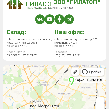
ООО "ПИЛАТОП"
ИНН
7728383513
/
КПП
772801001
Склад:
Наш офис:
г. Москва, поселение Сосенское,
г. Москва, ул. Бутлерова, д. 17,
квартал № 58, 1соор8
помещение 40/4
пн-сб
с 8 до 17
пн-пт
с 9 до 18
Координаты:
Телефон:
55.568201, 37.417167
+7 (495) 971-19-71