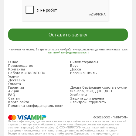
Оставить заявку
Нажимая на кнопку, Вы даете согласие на обработку персональных данных и соглашаетесь с
политикой конфиденциальности
О нас
Пиломатериалы
Производство
Брус
Контакты
Доска
Работа в «ПИЛАТОП»
Вагонка Штиль
Услуги
Доставка
Оплата
Гарантии
Дрова берёзовые колотые сухие
Акции
Фанера, OSB, ДВП, ДСП
FAQ
Хозблоки
Статьи
Защита для дерева
Карта сайта
Электроинструменты
Политика конфиденциальности
© 2026 ООО «ПИЛАТОП»
Любая информация, содержащаяся на настоящем сайте, носит исключительно справочный
характер и ни при каких обстоятельствах не может быть расценена как предложение
заключить договор (публичная оферта). ООО «ПИЛАТОП» не дает гарантий по поводу
своевременности, точности и полноты информации на веб-сайте, а также по поводу
беспрепятственного доступа к нему в любое время. Характеристики продукции, цены,