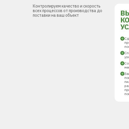
Контролируем качество и скорость
всех процессов от производства до
В
поставки на ваш объект
К
У
Сд
пр
по
Сп
уз
Со
ме
За
по
пи
ра
пр
по