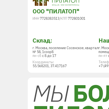
ООО "ПИЛАТОП"
ИНН
7728383513
/
КПП
772801001
Склад:
Наш
г. Москва, поселение Сосенское, квартал
г. Мос
№ 58, 1соор8
помещ
пн-сб
с 8 до 17
пн-пт
с
Координаты:
Телеф
55.568201, 37.417167
+7 (49
МЫ
БО