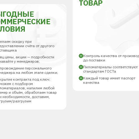
ТОВАР
ЫГОДНЫЕ
ОММЕРЧЕСКИЕ
СЛОВИЯ
елаем скидку при
едоставлении счёта от другого
ставщика
Контроль качества от произво
ец.цены, акции — подробности
до поставки
навайте у менеджеров;
Пиломатериалы соответствуют
провождение персонального
стандартам ГОСТа
неджера на любом этапе сделки;
Каждый товар имеет паспорт
крытие контракта под ключ:
качества
можем с подбором
ломатериалов, напилим любой
змер и объём, обработаем товар
и необходимости, доставим,
грузим/разгрузим