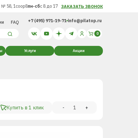
 № 58, 1соор8
пн-сб
с 8 до 17
ЗАКАЗАТЬ ЗВОНОК
+7 (495) 971-19-71
info@pilatop.ru
ии
FAQ
ты
Услуги
Акции
Купить в 1 клик
-
+