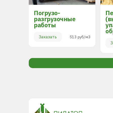
Погрузо-
Пе
разгрузочные
(в
работы
уп
894 руб/м3
об
Заказать
513 руб/м3
З