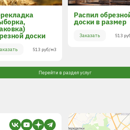
рекладка
Распил обрезно
ыборка,
доски в размер
аковка)
резной доски
Заказать
513 ру
аказать
513 руб/м3
Перейти в раздел услуг