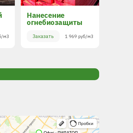
й
Нанесение
Торцо
огнебиозащиты
Заказа
Заказать
б/м3
1 969 руб/м3