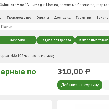
40/4
пн-пт
с 9 до 18
Склад:
г. Москва, поселение Сосенское, квартал
с
Производство
Оплата
Доставка
Гарантии
Ваканс
Хозблоки
Защита для дерева
Электроинструмен
орезы 4,8х102 черные по металлу
черные по
310,00
₽
Добавить в корзину