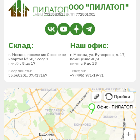
ООО "ПИЛАТОП"
ИНН
7728383513
/
КПП
772801001
Склад:
Наш офис:
г. Москва, поселение Сосенское,
г. Москва, ул. Бутлерова, д. 17,
квартал № 58, 1соор8
помещение 40/4
пн-сб
с 8 до 17
пн-пт
с 9 до 18
Координаты:
Телефон:
55.568201, 37.417167
+7 (495) 971-19-71