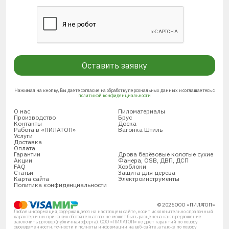
Оставить заявку
Нажимая на кнопку, Вы даете согласие на обработку персональных данных и соглашаетесь с
политикой конфиденциальности
О нас
Пиломатериалы
Производство
Брус
Контакты
Доска
Работа в «ПИЛАТОП»
Вагонка Штиль
Услуги
Доставка
Оплата
Гарантии
Дрова берёзовые колотые сухие
Акции
Фанера, OSB, ДВП, ДСП
FAQ
Хозблоки
Статьи
Защита для дерева
Карта сайта
Электроинструменты
Политика конфиденциальности
© 2026 ООО «ПИЛАТОП»
Любая информация, содержащаяся на настоящем сайте, носит исключительно справочный
характер и ни при каких обстоятельствах не может быть расценена как предложение
заключить договор (публичная оферта). ООО «ПИЛАТОП» не дает гарантий по поводу
своевременности, точности и полноты информации на веб-сайте, а также по поводу