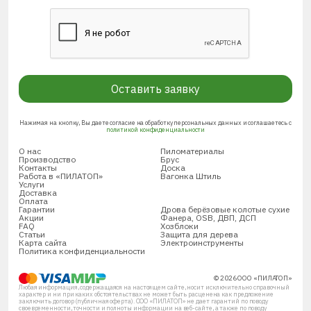
Оставить заявку
Нажимая на кнопку, Вы даете согласие на обработку персональных данных и соглашаетесь с
политикой конфиденциальности
О нас
Пиломатериалы
Производство
Брус
Контакты
Доска
Работа в «ПИЛАТОП»
Вагонка Штиль
Услуги
Доставка
Оплата
Гарантии
Дрова берёзовые колотые сухие
Акции
Фанера, OSB, ДВП, ДСП
FAQ
Хозблоки
Статьи
Защита для дерева
Карта сайта
Электроинструменты
Политика конфиденциальности
© 2026 ООО «ПИЛАТОП»
Любая информация, содержащаяся на настоящем сайте, носит исключительно справочный
характер и ни при каких обстоятельствах не может быть расценена как предложение
заключить договор (публичная оферта). ООО «ПИЛАТОП» не дает гарантий по поводу
своевременности, точности и полноты информации на веб-сайте, а также по поводу