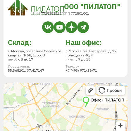
ООО "ПИЛАТОП"
ИНН
7728383513
/
КПП
772801001
Склад:
Наш офис:
г. Москва, поселение Сосенское,
г. Москва, ул. Бутлерова, д. 17,
квартал № 58, 1соор8
помещение 40/4
пн-сб
с 8 до 17
пн-пт
с 9 до 18
Координаты:
Телефон:
55.568201, 37.417167
+7 (495) 971-19-71