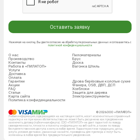
Оставить заявку
Нажимая на кнопку, Вы даете согласие на обработку персональных данных и соглашаетесь с
политикой конфиденциальности
О нас
Пиломатериалы
Производство
Брус
Контакты
Доска
Работа в «ПИЛАТОП»
Вагонка Штиль
Услуги
Доставка
Оплата
Гарантии
Дрова берёзовые колотые сухие
Акции
Фанера, OSB, ДВП, ДСП
FAQ
Хозблоки
Статьи
Защита для дерева
Карта сайта
Электроинструменты
Политика конфиденциальности
© 2026 ООО «ПИЛАТОП»
Любая информация, содержащаяся на настоящем сайте, носит исключительно справочный
характер и ни при каких обстоятельствах не может быть расценена как предложение
заключить договор (публичная оферта). ООО «ПИЛАТОП» не дает гарантий по поводу
своевременности, точности и полноты информации на веб-сайте, а также по поводу
беспрепятственного доступа к нему в любое время. Характеристики продукции, цены,
услуги, условия доставки, указанные на сайте, приведены для примера и могут быть
изменены в любое время без предварительного уведомления.