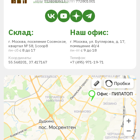
ИНН
7728383513
/
КПП
772801001
Склад:
Наш офис:
г. Москва, поселение Сосенское,
г. Москва, ул. Бутлерова, д. 17,
квартал № 58, 1соор8
помещение 40/4
пн-сб
с 8 до 17
пн-пт
с 9 до 18
Координаты:
Телефон:
55.568201, 37.417167
+7 (495) 971-19-71