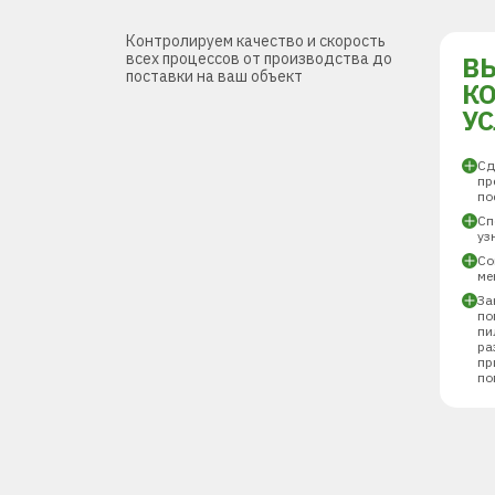
Контролируем качество и скорость
всех процессов от производства до
В
поставки на ваш объект
К
У
Сд
пр
по
Сп
уз
Со
ме
За
по
пи
ра
пр
по