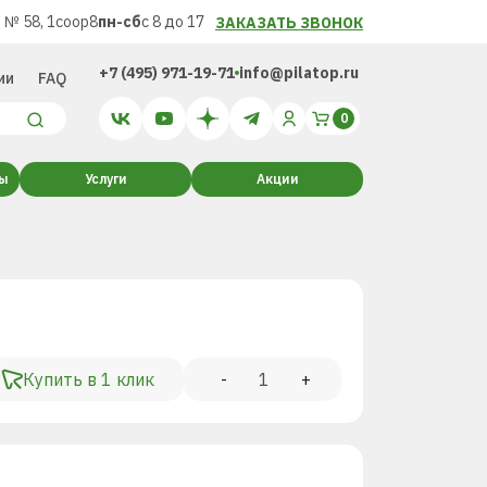
 № 58, 1соор8
пн-сб
с 8 до 17
ЗАКАЗАТЬ ЗВОНОК
+7 (495) 971-19-71
info@pilatop.ru
ии
FAQ
ты
Услуги
Акции
Купить в 1 клик
-
+