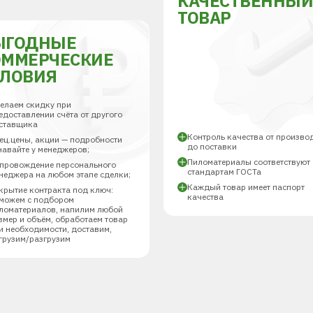
КАЧЕСТВЕННЫ
ТОВАР
ЫГОДНЫЕ
ОММЕРЧЕСКИЕ
СЛОВИЯ
елаем скидку при
едоставлении счёта от другого
ставщика
Контроль качества от произво
ец.цены, акции — подробности
до поставки
навайте у менеджеров;
Пиломатериалы соответствуют
провождение персонального
стандартам ГОСТа
неджера на любом этапе сделки;
Каждый товар имеет паспорт
крытие контракта под ключ:
качества
можем с подбором
ломатериалов, напилим любой
змер и объём, обработаем товар
и необходимости, доставим,
грузим/разгрузим