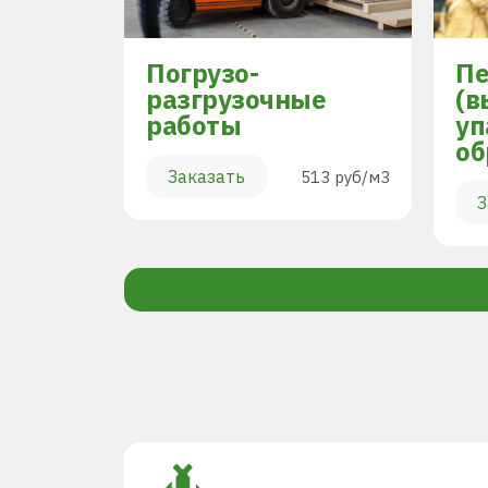
Погрузо-
Пе
разгрузочные
(в
работы
уп
894 руб/м3
об
Заказать
513 руб/м3
З