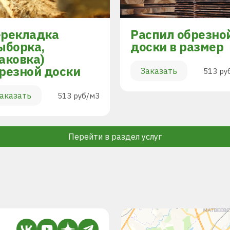
рекладка
Распил обрезно
ыборка,
доски в размер
аковка)
резной доски
Заказать
513 ру
аказать
513 руб/м3
Перейти в раздел услуг