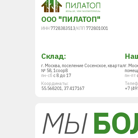
ООО "ПИЛАТОП"
ИНН
7728383513
/
КПП
772801001
Склад:
Наш
г. Москва, поселение Сосенское, квартал
г. Мос
№ 58, 1соор8
помещ
пн-сб
с 8 до 17
пн-пт
с
Координаты:
Телеф
55.568201, 37.417167
+7 (49
МЫ
БО