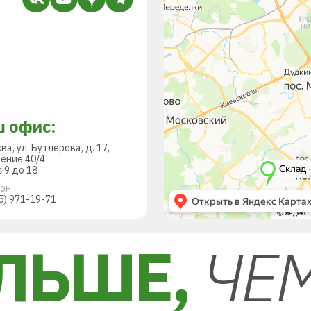
 офис:
ква, ул. Бутлерова, д. 17,
ение 40/4
 9 до 18
он:
5) 971-19-71
ЛЬШЕ,
ЧЕ