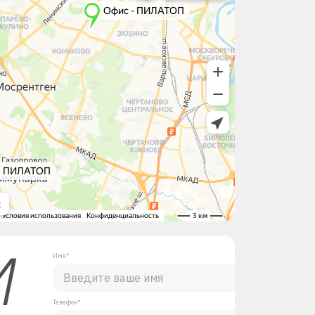
М
Имя*
Телефон*