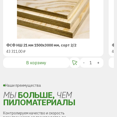
ФСФ НШ 21 мм 1500х3000 мм, сорт 2/2
ФС
43 311,00
₽
43
В корзину
-
+
Наши преимущества
МЫ
БОЛЬШЕ,
ЧЕМ
ПИЛОМАТЕРИАЛЫ
Контролируем качество и скорость