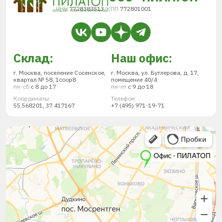
ИНН
7728383513
/
КПП
772801001
Склад:
Наш офис:
г. Москва, поселение Сосенское,
г. Москва, ул. Бутлерова, д. 17,
квартал № 58, 1соор8
помещение 40/4
пн-сб
с 8 до 17
пн-пт
с 9 до 18
Координаты:
Телефон:
55.568201, 37.417167
+7 (495) 971-19-71