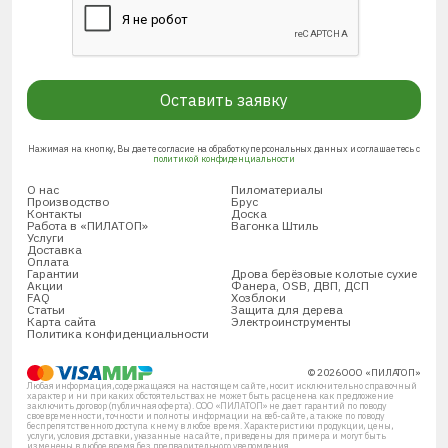
Оставить заявку
Нажимая на кнопку, Вы даете согласие на обработку персональных данных и соглашаетесь с
политикой конфиденциальности
О нас
Пиломатериалы
Производство
Брус
Контакты
Доска
Работа в «ПИЛАТОП»
Вагонка Штиль
Услуги
Доставка
Оплата
Гарантии
Дрова берёзовые колотые сухие
Акции
Фанера, OSB, ДВП, ДСП
FAQ
Хозблоки
Статьи
Защита для дерева
Карта сайта
Электроинструменты
Политика конфиденциальности
© 2026 ООО «ПИЛАТОП»
Любая информация, содержащаяся на настоящем сайте, носит исключительно справочный
характер и ни при каких обстоятельствах не может быть расценена как предложение
заключить договор (публичная оферта). ООО «ПИЛАТОП» не дает гарантий по поводу
своевременности, точности и полноты информации на веб-сайте, а также по поводу
беспрепятственного доступа к нему в любое время. Характеристики продукции, цены,
услуги, условия доставки, указанные на сайте, приведены для примера и могут быть
изменены в любое время без предварительного уведомления.