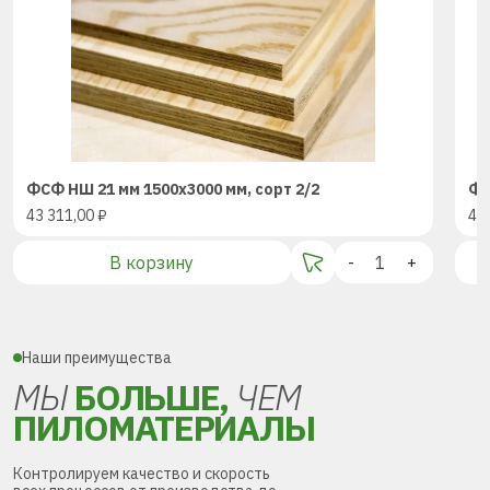
ФСФ НШ 21 мм 1500х3000 мм, сорт 2/2
ФС
43 311,00
₽
43
В корзину
-
+
Наши преимущества
МЫ
БОЛЬШЕ,
ЧЕМ
ПИЛОМАТЕРИАЛЫ
Контролируем качество и скорость