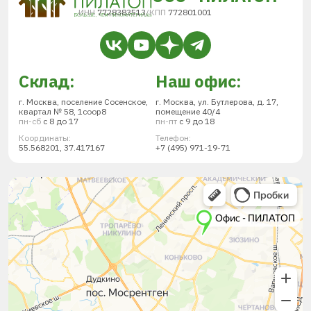
ИНН
7728383513
/
КПП
772801001
Склад:
Наш офис:
г. Москва, поселение Сосенское,
г. Москва, ул. Бутлерова, д. 17,
квартал № 58, 1соор8
помещение 40/4
пн-сб
с 8 до 17
пн-пт
с 9 до 18
Координаты:
Телефон:
55.568201, 37.417167
+7 (495) 971-19-71