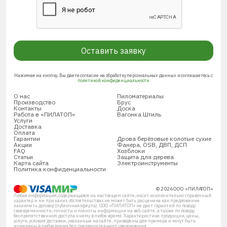
Оставить заявку
Нажимая на кнопку, Вы даете согласие на обработку персональных данных и соглашаетесь с
политикой конфиденциальности
О нас
Пиломатериалы
Производство
Брус
Контакты
Доска
Работа в «ПИЛАТОП»
Вагонка Штиль
Услуги
Доставка
Оплата
Гарантии
Дрова берёзовые колотые сухие
Акции
Фанера, OSB, ДВП, ДСП
FAQ
Хозблоки
Статьи
Защита для дерева
Карта сайта
Электроинструменты
Политика конфиденциальности
© 2026 ООО «ПИЛАТОП»
Любая информация, содержащаяся на настоящем сайте, носит исключительно справочный
характер и ни при каких обстоятельствах не может быть расценена как предложение
заключить договор (публичная оферта). ООО «ПИЛАТОП» не дает гарантий по поводу
своевременности, точности и полноты информации на веб-сайте, а также по поводу
беспрепятственного доступа к нему в любое время. Характеристики продукции, цены,
услуги, условия доставки, указанные на сайте, приведены для примера и могут быть
изменены в любое время без предварительного уведомления.