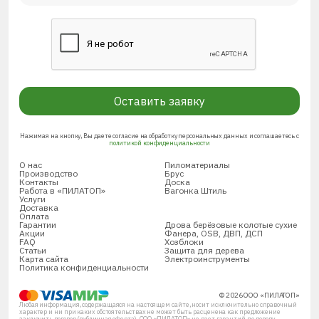
Оставить заявку
Нажимая на кнопку, Вы даете согласие на обработку персональных данных и соглашаетесь с
политикой конфиденциальности
О нас
Пиломатериалы
Производство
Брус
Контакты
Доска
Работа в «ПИЛАТОП»
Вагонка Штиль
Услуги
Доставка
Оплата
Гарантии
Дрова берёзовые колотые сухие
Акции
Фанера, OSB, ДВП, ДСП
FAQ
Хозблоки
Статьи
Защита для дерева
Карта сайта
Электроинструменты
Политика конфиденциальности
© 2026 ООО «ПИЛАТОП»
Любая информация, содержащаяся на настоящем сайте, носит исключительно справочный
характер и ни при каких обстоятельствах не может быть расценена как предложение
заключить договор (публичная оферта). ООО «ПИЛАТОП» не дает гарантий по поводу