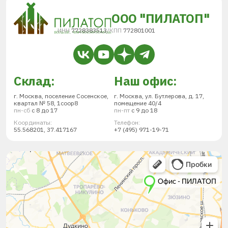
ООО "ПИЛАТОП"
ИНН
7728383513
/
КПП
772801001
Склад:
Наш офис:
г. Москва, поселение Сосенское,
г. Москва, ул. Бутлерова, д. 17,
квартал № 58, 1соор8
помещение 40/4
пн-сб
с 8 до 17
пн-пт
с 9 до 18
Координаты:
Телефон:
55.568201, 37.417167
+7 (495) 971-19-71