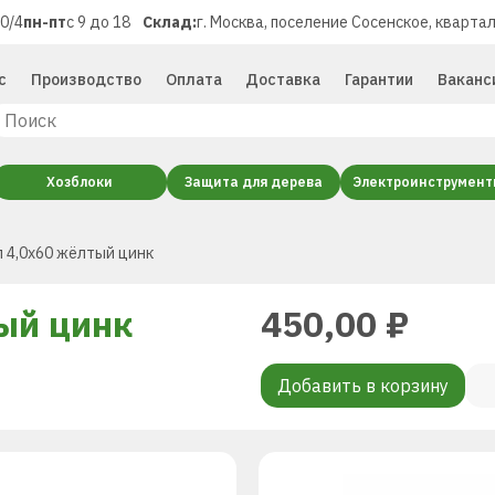
40/4
пн-пт
с 9 до 18
Склад:
г. Москва, поселение Сосенское, квартал
с
Производство
Оплата
Доставка
Гарантии
Ваканс
Хозблоки
Защита для дерева
Электроинструмен
 4,0х60 жёлтый цинк
ый цинк
450,00
₽
Добавить в корзину