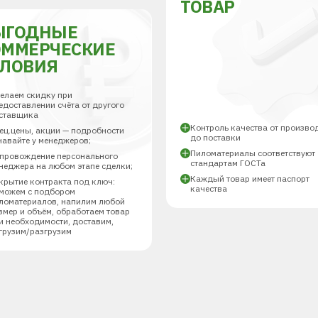
ТОВАР
ЫГОДНЫЕ
ОММЕРЧЕСКИЕ
СЛОВИЯ
елаем скидку при
едоставлении счёта от другого
ставщика
Контроль качества от произво
ец.цены, акции — подробности
до поставки
навайте у менеджеров;
Пиломатериалы соответствуют
провождение персонального
стандартам ГОСТа
неджера на любом этапе сделки;
Каждый товар имеет паспорт
крытие контракта под ключ:
качества
можем с подбором
ломатериалов, напилим любой
змер и объём, обработаем товар
и необходимости, доставим,
грузим/разгрузим