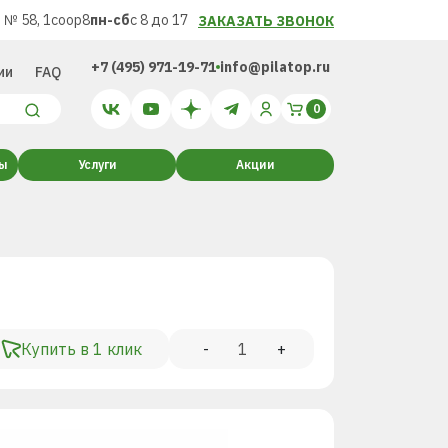
 № 58, 1соор8
пн-сб
с 8 до 17
ЗАКАЗАТЬ ЗВОНОК
+7 (495) 971-19-71
info@pilatop.ru
ии
FAQ
ты
Услуги
Акции
Купить в 1 клик
-
+