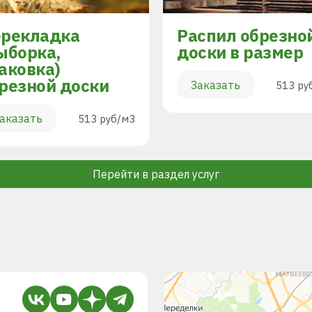
рекладка
Распил обрезно
ыборка,
доски в размер
аковка)
резной доски
Заказать
513 ру
аказать
513 руб/м3
Перейти в раздел услуг