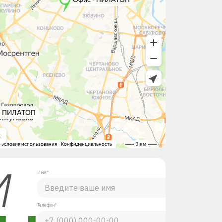
М
Имя*
Телефон*