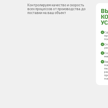
Контролируем качество и скорость
всех процессов от производства до
В
поставки на ваш объект
К
У
Сд
пр
по
Сп
уз
Со
ме
За
по
пи
ра
пр
по