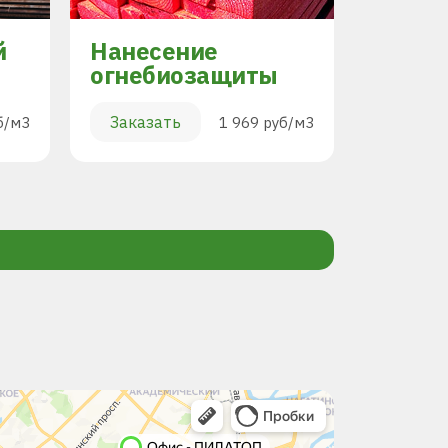
й
Нанесение
Торцо
огнебиозащиты
Заказа
Заказать
б/м3
1 969 руб/м3