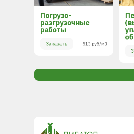
Погрузо-
Пе
разгрузочные
(в
работы
уп
894 руб/м3
об
Заказать
513 руб/м3
З