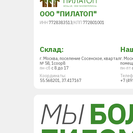
ООО "ПИЛАТОП"
ИНН
7728383513
/
КПП
772801001
Склад:
Наш
г. Москва, поселение Сосенское, квартал
г. Мос
№ 58, 1соор8
помещ
пн-сб
с 8 до 17
пн-пт
с
Координаты:
Телеф
55.568201, 37.417167
+7 (49
МЫ
БО