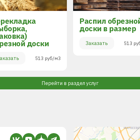
рекладка
Распил обрезно
ыборка,
доски в размер
аковка)
резной доски
Заказать
513 ру
аказать
513 руб/м3
Перейти в раздел услуг