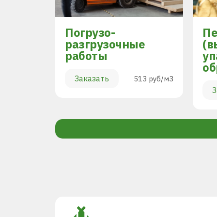
Погрузо-
Пе
разгрузочные
(в
работы
уп
894 руб/м3
об
Заказать
513 руб/м3
З