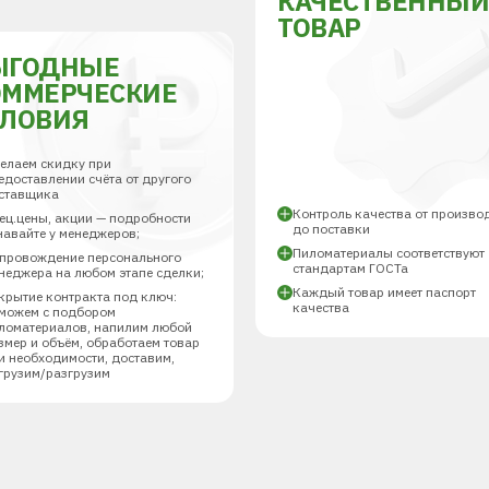
КАЧЕСТВЕННЫ
ТОВАР
ЫГОДНЫЕ
ОММЕРЧЕСКИЕ
СЛОВИЯ
елаем скидку при
едоставлении счёта от другого
ставщика
Контроль качества от произво
ец.цены, акции — подробности
до поставки
навайте у менеджеров;
Пиломатериалы соответствуют
провождение персонального
стандартам ГОСТа
неджера на любом этапе сделки;
Каждый товар имеет паспорт
крытие контракта под ключ:
качества
можем с подбором
ломатериалов, напилим любой
змер и объём, обработаем товар
и необходимости, доставим,
грузим/разгрузим