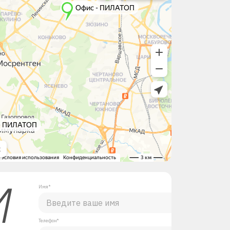
М
Имя*
Телефон*