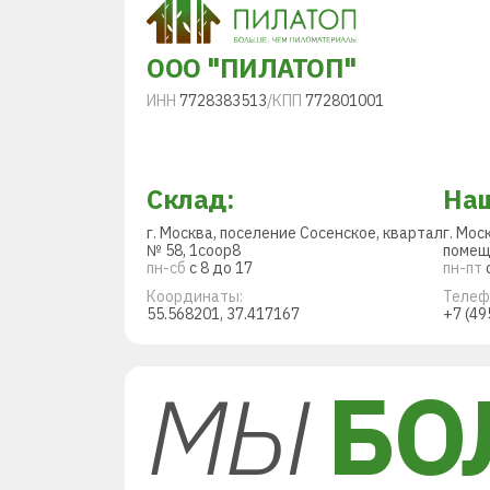
ООО "ПИЛАТОП"
ИНН
7728383513
/
КПП
772801001
Склад:
Наш
г. Москва, поселение Сосенское, квартал
г. Мос
№ 58, 1соор8
помещ
пн-сб
с 8 до 17
пн-пт
с
Координаты:
Телеф
55.568201, 37.417167
+7 (49
МЫ
БО