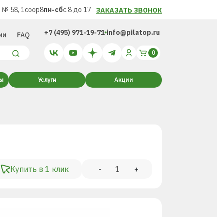
 № 58, 1соор8
пн-сб
с 8 до 17
ЗАКАЗАТЬ ЗВОНОК
+7 (495) 971-19-71
info@pilatop.ru
ии
FAQ
ты
Услуги
Акции
Купить в 1 клик
-
+