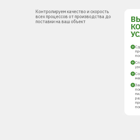
Контролируем качество и скорость
всех процессов от производства до
В
поставки на ваш объект
К
У
Сд
пр
по
Сп
уз
Со
ме
За
по
пи
ра
пр
по