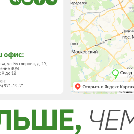
 офис:
ква, ул. Бутлерова, д. 17,
ение 40/4
 9 до 18
он:
5) 971-19-71
ЛЬШЕ,
ЧЕ