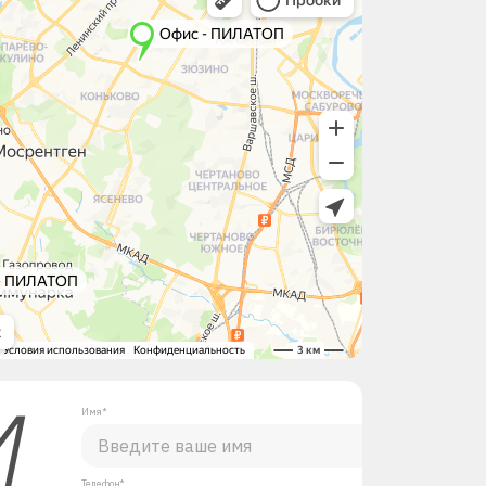
М
Имя*
Телефон*