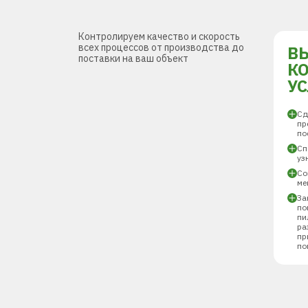
Контролируем качество и скорость
всех процессов от производства до
В
поставки на ваш объект
К
У
Сд
пр
по
Сп
уз
Со
ме
За
по
пи
ра
пр
по