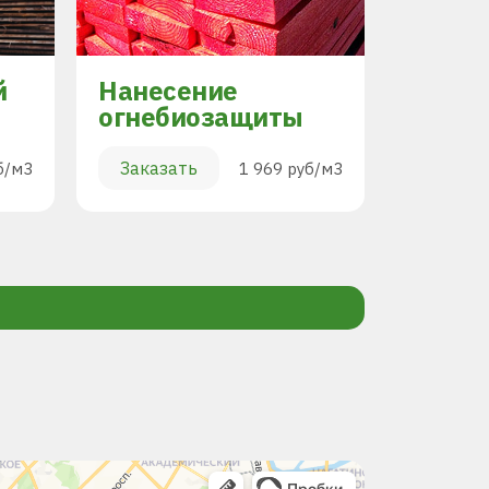
й
Нанесение
Торцо
огнебиозащиты
Заказа
Заказать
б/м3
1 969 руб/м3