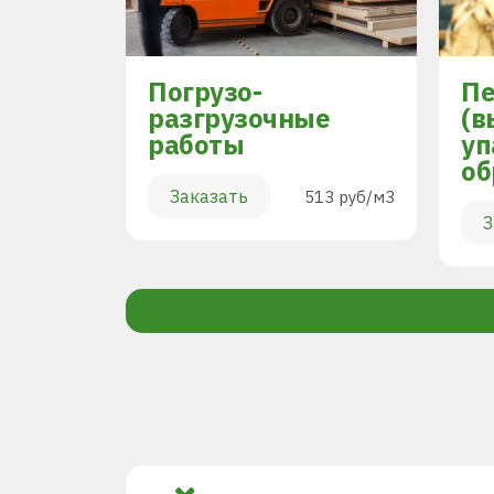
Погрузо-
Пе
разгрузочные
(в
работы
уп
894 руб/м3
об
Заказать
513 руб/м3
З