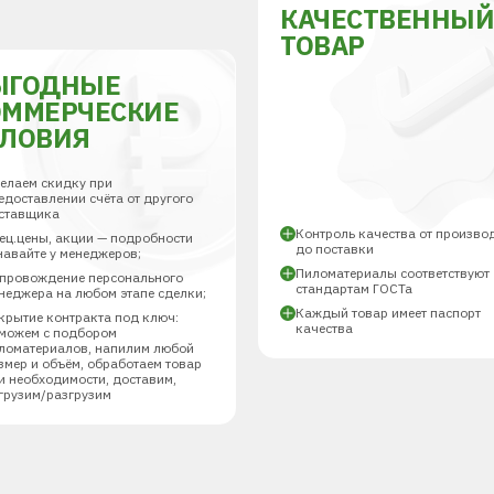
КАЧЕСТВЕННЫ
ТОВАР
ЫГОДНЫЕ
ОММЕРЧЕСКИЕ
СЛОВИЯ
елаем скидку при
едоставлении счёта от другого
ставщика
Контроль качества от произво
ец.цены, акции — подробности
до поставки
навайте у менеджеров;
Пиломатериалы соответствуют
провождение персонального
стандартам ГОСТа
неджера на любом этапе сделки;
Каждый товар имеет паспорт
крытие контракта под ключ:
качества
можем с подбором
ломатериалов, напилим любой
змер и объём, обработаем товар
и необходимости, доставим,
грузим/разгрузим