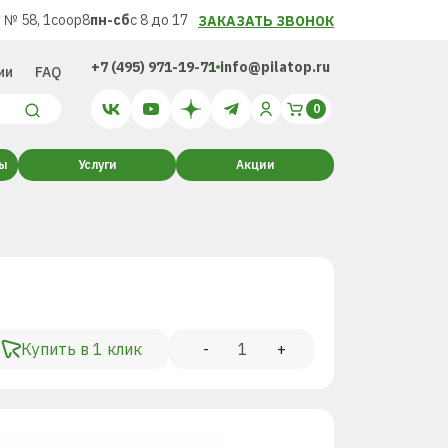
 № 58, 1соор8
пн-сб
с 8 до 17
ЗАКАЗАТЬ ЗВОНОК
+7 (495) 971-19-71
info@pilatop.ru
ии
FAQ
ты
Услуги
Акции
Купить в 1 клик
-
+