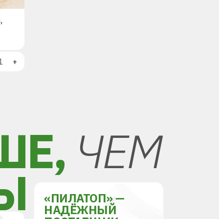
,
+
ШЕ,
ЧЕМ
Ы
«ПИЛАТОП» —
НАДЁЖНЫЙ