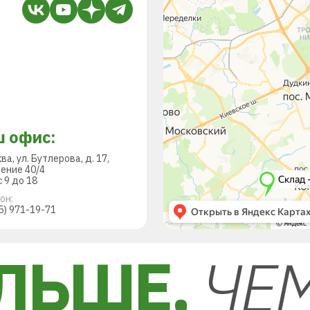
 офис:
ква, ул. Бутлерова, д. 17,
ение 40/4
 9 до 18
он:
5) 971-19-71
ЛЬШЕ,
ЧЕ