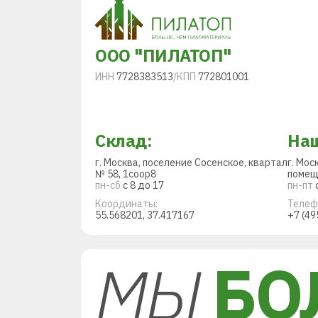
ООО "ПИЛАТОП"
ИНН
7728383513
/
КПП
772801001
Склад:
Наш
г. Москва, поселение Сосенское, квартал
г. Мос
№ 58, 1соор8
помещ
пн-сб
с 8 до 17
пн-пт
с
Координаты:
Телеф
55.568201, 37.417167
+7 (49
МЫ
БО