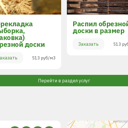
рекладка
Распил обрезно
ыборка,
доски в размер
аковка)
резной доски
Заказать
513 ру
аказать
513 руб/м3
Перейти в раздел услуг