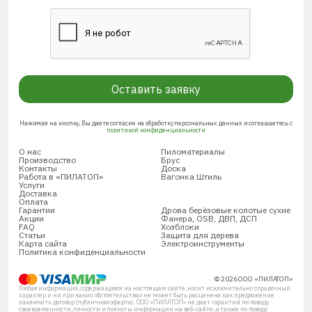
Оставить заявку
Нажимая на кнопку, Вы даете согласие на обработку персональных данных и соглашаетесь с
политикой конфиденциальности
О нас
Пиломатериалы
Производство
Брус
Контакты
Доска
Работа в «ПИЛАТОП»
Вагонка Штиль
Услуги
Доставка
Оплата
Гарантии
Дрова берёзовые колотые сухие
Акции
Фанера, OSB, ДВП, ДСП
FAQ
Хозблоки
Статьи
Защита для дерева
Карта сайта
Электроинструменты
Политика конфиденциальности
© 2026 ООО «ПИЛАТОП»
Любая информация, содержащаяся на настоящем сайте, носит исключительно справочный
характер и ни при каких обстоятельствах не может быть расценена как предложение
заключить договор (публичная оферта). ООО «ПИЛАТОП» не дает гарантий по поводу
своевременности, точности и полноты информации на веб-сайте, а также по поводу