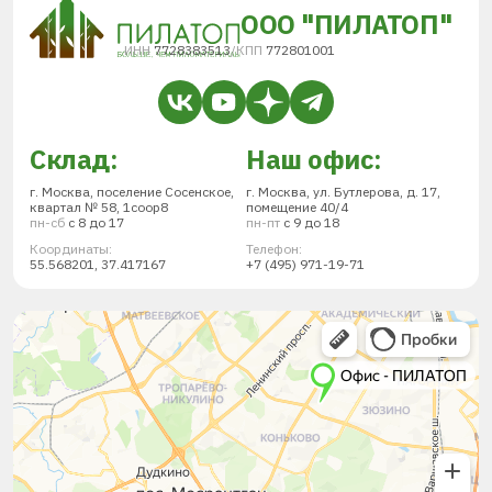
ООО "ПИЛАТОП"
ИНН
7728383513
/
КПП
772801001
Склад:
Наш офис:
г. Москва, поселение Сосенское,
г. Москва, ул. Бутлерова, д. 17,
квартал № 58, 1соор8
помещение 40/4
пн-сб
с 8 до 17
пн-пт
с 9 до 18
Координаты:
Телефон:
55.568201, 37.417167
+7 (495) 971-19-71