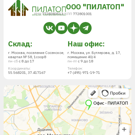
ООО "ПИЛАТОП"
ИНН
7728383513
/
КПП
772801001
Склад:
Наш офис:
г. Москва, поселение Сосенское,
г. Москва, ул. Бутлерова, д. 17,
квартал № 58, 1соор8
помещение 40/4
пн-сб
с 8 до 17
пн-пт
с 9 до 18
Координаты:
Телефон:
55.568201, 37.417167
+7 (495) 971-19-71