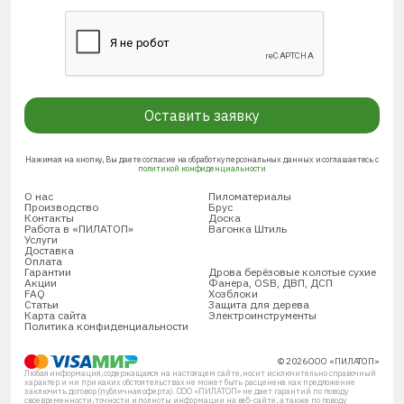
Оставить заявку
Нажимая на кнопку, Вы даете согласие на обработку персональных данных и соглашаетесь с
политикой конфиденциальности
О нас
Пиломатериалы
Производство
Брус
Контакты
Доска
Работа в «ПИЛАТОП»
Вагонка Штиль
Услуги
Доставка
Оплата
Гарантии
Дрова берёзовые колотые сухие
Акции
Фанера, OSB, ДВП, ДСП
FAQ
Хозблоки
Статьи
Защита для дерева
Карта сайта
Электроинструменты
Политика конфиденциальности
© 2026 ООО «ПИЛАТОП»
Любая информация, содержащаяся на настоящем сайте, носит исключительно справочный
характер и ни при каких обстоятельствах не может быть расценена как предложение
заключить договор (публичная оферта). ООО «ПИЛАТОП» не дает гарантий по поводу
своевременности, точности и полноты информации на веб-сайте, а также по поводу