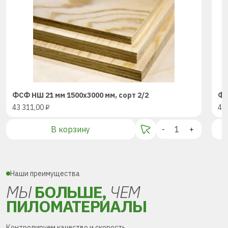
ФСФ НШ 21 мм 1500х3000 мм, сорт 2/2
ФС
43 311,00
₽
43
В корзину
-
+
Наши преимущества
МЫ
БОЛЬШЕ,
ЧЕМ
ПИЛОМАТЕРИАЛЫ
Контролируем качество и скорость