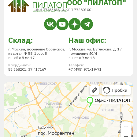
ООО "ПИЛАТОП"
ИНН
7728383513
/
КПП
772801001
Склад:
Наш офис:
г. Москва, поселение Сосенское,
г. Москва, ул. Бутлерова, д. 17,
квартал № 58, 1соор8
помещение 40/4
пн-сб
с 8 до 17
пн-пт
с 9 до 18
Координаты:
Телефон:
55.568201, 37.417167
+7 (495) 971-19-71