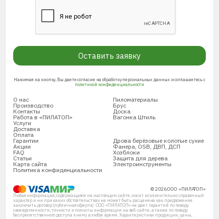
Оставить заявку
Нажимая на кнопку, Вы даете согласие на обработку персональных данных и соглашаетесь с
политикой конфиденциальности
О нас
Пиломатериалы
Производство
Брус
Контакты
Доска
Работа в «ПИЛАТОП»
Вагонка Штиль
Услуги
Доставка
Оплата
Гарантии
Дрова берёзовые колотые сухие
Акции
Фанера, OSB, ДВП, ДСП
FAQ
Хозблоки
Статьи
Защита для дерева
Карта сайта
Электроинструменты
Политика конфиденциальности
© 2026 ООО «ПИЛАТОП»
Любая информация, содержащаяся на настоящем сайте, носит исключительно справочный
характер и ни при каких обстоятельствах не может быть расценена как предложение
заключить договор (публичная оферта). ООО «ПИЛАТОП» не дает гарантий по поводу
своевременности, точности и полноты информации на веб-сайте, а также по поводу
беспрепятственного доступа к нему в любое время. Характеристики продукции, цены,