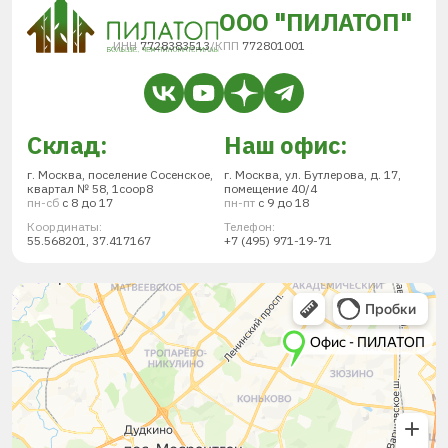
ООО "ПИЛАТОП"
ИНН
7728383513
/
КПП
772801001
Склад:
Наш офис:
г. Москва, поселение Сосенское,
г. Москва, ул. Бутлерова, д. 17,
квартал № 58, 1соор8
помещение 40/4
пн-сб
с 8 до 17
пн-пт
с 9 до 18
Координаты:
Телефон:
55.568201, 37.417167
+7 (495) 971-19-71