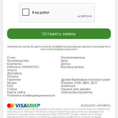
Оставить заявку
Нажимая на кнопку, Вы даете согласие на обработку персональных данных и соглашаетесь с
политикой конфиденциальности
О нас
Пиломатериалы
Производство
Брус
Контакты
Доска
Работа в «ПИЛАТОП»
Вагонка Штиль
Услуги
Доставка
Оплата
Гарантии
Дрова берёзовые колотые сухие
Акции
Фанера, OSB, ДВП, ДСП
FAQ
Хозблоки
Статьи
Защита для дерева
Карта сайта
Электроинструменты
Политика конфиденциальности
© 2026 ООО «ПИЛАТОП»
Любая информация, содержащаяся на настоящем сайте, носит исключительно справочный
характер и ни при каких обстоятельствах не может быть расценена как предложение
заключить договор (публичная оферта). ООО «ПИЛАТОП» не дает гарантий по поводу
своевременности, точности и полноты информации на веб-сайте, а также по поводу