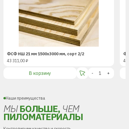
ФСФ НШ 21 мм 1500х3000 мм, сорт 2/2
ФС
43 311,00
₽
43
В корзину
-
+
Наши преимущества
МЫ
БОЛЬШЕ,
ЧЕМ
ПИЛОМАТЕРИАЛЫ
Контролируем качество и скорость