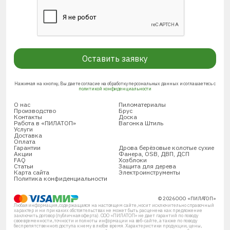
Оставить заявку
Нажимая на кнопку, Вы даете согласие на обработку персональных данных и соглашаетесь с
политикой конфиденциальности
О нас
Пиломатериалы
Производство
Брус
Контакты
Доска
Работа в «ПИЛАТОП»
Вагонка Штиль
Услуги
Доставка
Оплата
Гарантии
Дрова берёзовые колотые сухие
Акции
Фанера, OSB, ДВП, ДСП
FAQ
Хозблоки
Статьи
Защита для дерева
Карта сайта
Электроинструменты
Политика конфиденциальности
© 2026 ООО «ПИЛАТОП»
Любая информация, содержащаяся на настоящем сайте, носит исключительно справочный
характер и ни при каких обстоятельствах не может быть расценена как предложение
заключить договор (публичная оферта). ООО «ПИЛАТОП» не дает гарантий по поводу
своевременности, точности и полноты информации на веб-сайте, а также по поводу
беспрепятственного доступа к нему в любое время. Характеристики продукции, цены,