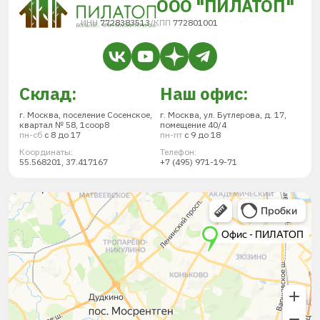
ООО "ПИЛАТОП"
ИНН
7728383513
/
КПП
772801001
Склад:
Наш офис:
г. Москва, поселение Сосенское,
г. Москва, ул. Бутлерова, д. 17,
квартал № 58, 1соор8
помещение 40/4
пн-сб
с 8 до 17
пн-пт
с 9 до 18
Координаты:
Телефон:
55.568201, 37.417167
+7 (495) 971-19-71