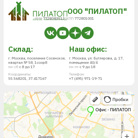
ООО "ПИЛАТОП"
ИНН
7728383513
/
КПП
772801001
Склад:
Наш офис:
г. Москва, поселение Сосенское,
г. Москва, ул. Бутлерова, д. 17,
квартал № 58, 1соор8
помещение 40/4
пн-сб
с 8 до 17
пн-пт
с 9 до 18
Координаты:
Телефон:
55.568201, 37.417167
+7 (495) 971-19-71