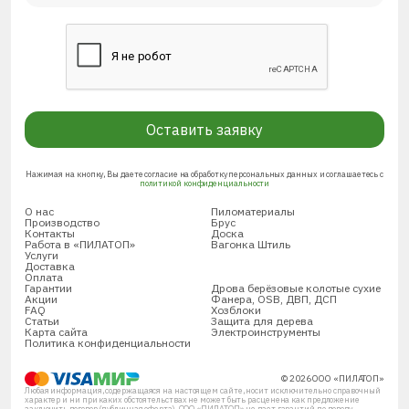
Оставить заявку
Нажимая на кнопку, Вы даете согласие на обработку персональных данных и соглашаетесь с
политикой конфиденциальности
О нас
Пиломатериалы
Производство
Брус
Контакты
Доска
Работа в «ПИЛАТОП»
Вагонка Штиль
Услуги
Доставка
Оплата
Гарантии
Дрова берёзовые колотые сухие
Акции
Фанера, OSB, ДВП, ДСП
FAQ
Хозблоки
Статьи
Защита для дерева
Карта сайта
Электроинструменты
Политика конфиденциальности
© 2026 ООО «ПИЛАТОП»
Любая информация, содержащаяся на настоящем сайте, носит исключительно справочный
характер и ни при каких обстоятельствах не может быть расценена как предложение
заключить договор (публичная оферта). ООО «ПИЛАТОП» не дает гарантий по поводу