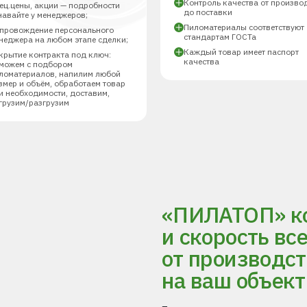
Контроль качества от произво
ец.цены, акции — подробности
до поставки
навайте у менеджеров;
Пиломатериалы соответствуют
провождение персонального
стандартам ГОСТа
неджера на любом этапе сделки;
Каждый товар имеет паспорт
крытие контракта под ключ:
качества
можем с подбором
ломатериалов, напилим любой
змер и объём, обработаем товар
и необходимости, доставим,
грузим/разгрузим
«ПИЛАТОП» ко
и скорость вс
от производст
на ваш объект