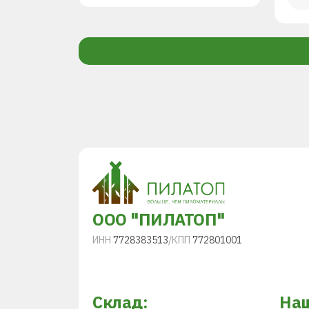
ООО "ПИЛАТОП"
ИНН
7728383513
/
КПП
772801001
Склад:
Наш