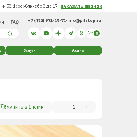
 № 58, 1соор8
пн-сб
с 8 до 17
ЗАКАЗАТЬ ЗВОНОК
+7 (495) 971-19-71
info@pilatop.ru
ии
FAQ
ты
Услуги
Акции
Купить в 1 клик
-
+