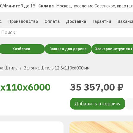
40/4
пн-пт
с 9 до 18
Склад:
г. Москва, поселение Сосенское, квартал
с
Производство
Оплата
Доставка
Гарантии
Ваканс
Хозблоки
Защита для дерева
Электроинструмен
ка Штиль
Вагонка Штиль 12,5х110х6000 мм
5х110х6000
35 357,00
₽
Добавить в корзину