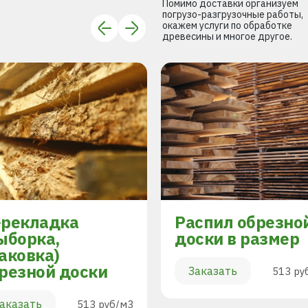
Помимо доставки организуем
погрузо-разгрузочные работы,
окажем услуги по обработке
древесины и многое другое.
рекладка
Распил обрезно
ыборка,
доски в размер
аковка)
резной доски
Заказать
513 ру
аказать
513 руб/м3