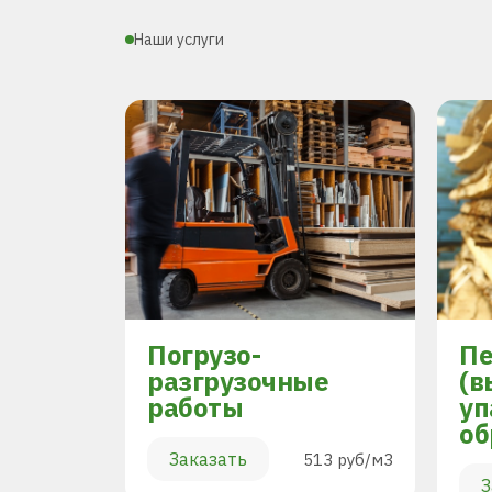
Наши услуги
Погрузо-
Пе
разгрузочные
(в
работы
уп
894 руб/м3
об
Заказать
513 руб/м3
З