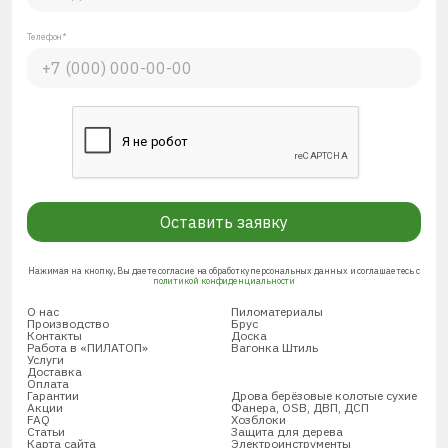
Телефон*
Оставить заявку
Нажимая на кнопку, Вы даете согласие на обработку персональных данных и соглашаетесь с
политикой конфиденциальности
О нас
Пиломатериалы
Производство
Брус
Контакты
Доска
Работа в «ПИЛАТОП»
Вагонка Штиль
Услуги
Доставка
Оплата
Гарантии
Дрова берёзовые колотые сухие
Акции
Фанера, OSB, ДВП, ДСП
FAQ
Хозблоки
Статьи
Защита для дерева
Карта сайта
Электроинструменты