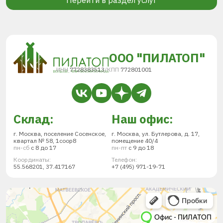
Перейти в раздел услуг
ООО "ПИЛАТОП"
ИНН
7728383513
/
КПП
772801001
Склад:
Наш офис:
г. Москва, поселение Сосенское,
г. Москва, ул. Бутлерова, д. 17,
квартал № 58, 1соор8
помещение 40/4
пн-сб
с 8 до 17
пн-пт
с 9 до 18
Координаты:
Телефон:
55.568201, 37.417167
+7 (495) 971-19-71