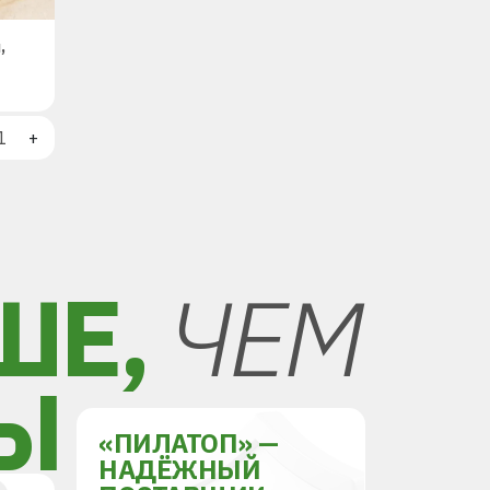
,
+
ШЕ,
ЧЕМ
Ы
«ПИЛАТОП» —
НАДЁЖНЫЙ