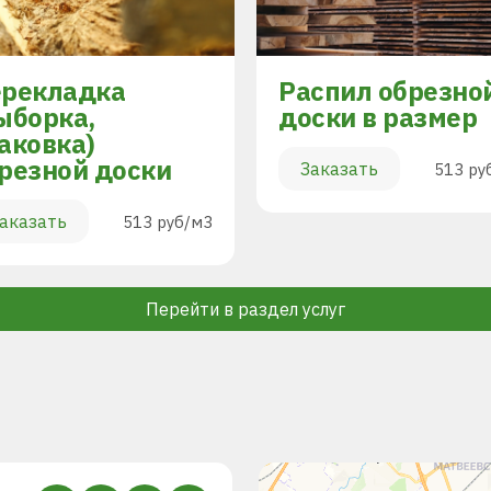
рекладка
Распил обрезно
ыборка,
доски в размер
аковка)
резной доски
Заказать
513 ру
аказать
513 руб/м3
Перейти в раздел услуг