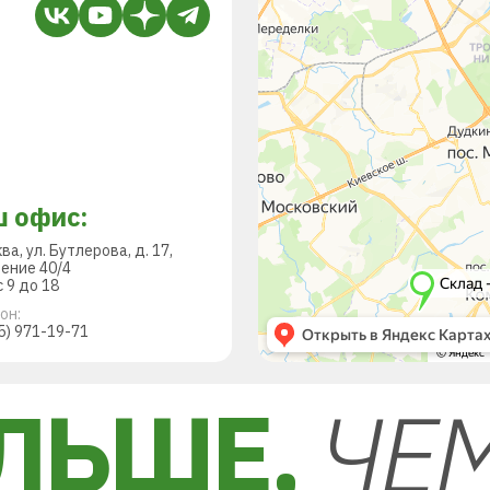
 офис:
ква, ул. Бутлерова, д. 17,
ение 40/4
 9 до 18
он:
5) 971-19-71
ЛЬШЕ,
ЧЕ