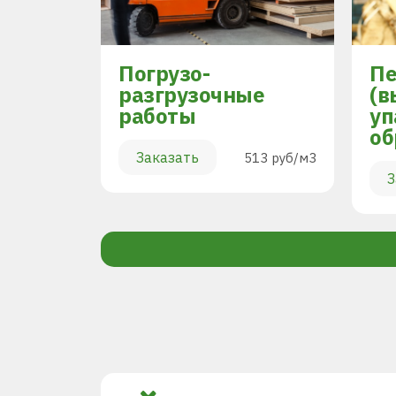
Погрузо-
Пе
разгрузочные
(в
работы
уп
894 руб/м3
об
Заказать
513 руб/м3
З