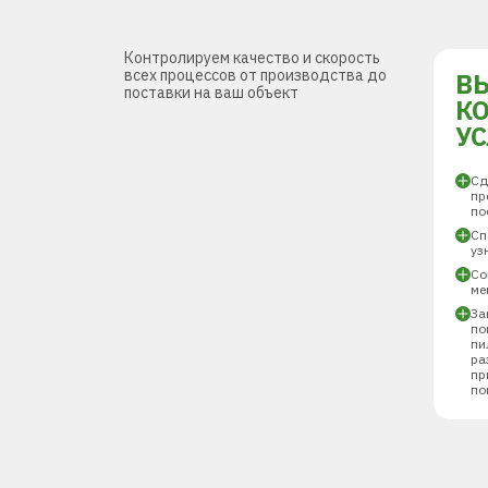
Контролируем качество и скорость
всех процессов от производства до
В
поставки на ваш объект
К
У
Сд
пр
по
Сп
уз
Со
ме
За
по
пи
ра
пр
по