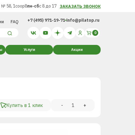
 № 58, 1соор8
пн-сб
с 8 до 17
ЗАКАЗАТЬ ЗВОНОК
+7 (495) 971-19-71
info@pilatop.ru
ии
FAQ
ты
Услуги
Акции
Купить в 1 клик
-
+