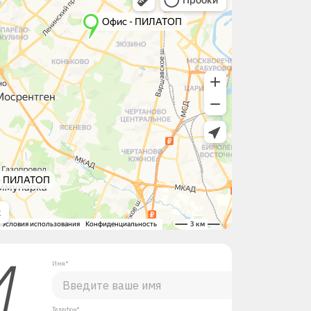
М
Имя*
Телефон*