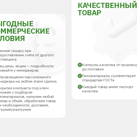
КАЧЕСТВЕННЫ
ТОВАР
ЫГОДНЫЕ
ОММЕРЧЕСКИЕ
СЛОВИЯ
елаем скидку при
едоставлении счёта от другого
ставщика
Контроль качества от произво
ец.цены, акции — подробности
до поставки
навайте у менеджеров;
Пиломатериалы соответствуют
провождение персонального
стандартам ГОСТа
неджера на любом этапе сделки;
Каждый товар имеет паспорт
крытие контракта под ключ:
качества
можем с подбором
ломатериалов, напилим любой
змер и объём, обработаем товар
и необходимости, доставим,
грузим/разгрузим