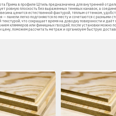
орта Прима в профиле Штиль предназначена для внутренней отдел
ует ровную плоскость без выраженных теневых канавок, а соедине
весина ценится естественной фактурой, тёплым оттенком, удобст
 — панели легко подгоняются по месту и сочетаются с разными с
 текстурой, что сокращает время на доводку поверхности и даёт
нием кляммеров или финишных гвоздей; после установки можно по
и цену, поможем рассчитать метраж и организуем быструю достав