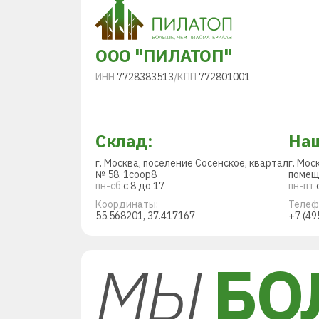
ООО "ПИЛАТОП"
ИНН
7728383513
/
КПП
772801001
Склад:
Наш
г. Москва, поселение Сосенское, квартал
г. Мос
№ 58, 1соор8
помещ
пн-сб
с 8 до 17
пн-пт
с
Координаты:
Телеф
55.568201, 37.417167
+7 (49
МЫ
БО