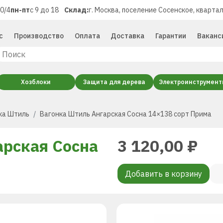
40/4
пн-пт
с 9 до 18
Склад:
г. Москва, поселение Сосенское, квартал
с
Производство
Оплата
Доставка
Гарантии
Ваканс
Хозблоки
Защита для дерева
Электроинструмен
ка Штиль
Вагонка Штиль Ангарская Сосна 14×138 сорт Прима
арская Сосна
3 120,00
₽
Добавить в корзину