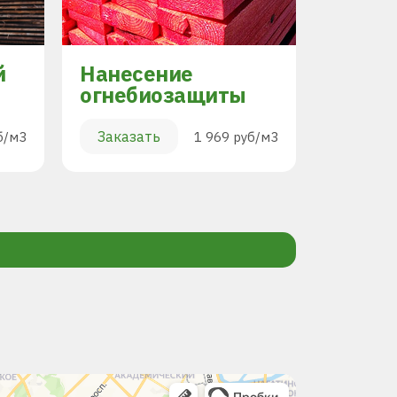
й
Нанесение
Торцо
огнебиозащиты
Заказа
Заказать
б/м3
1 969 руб/м3