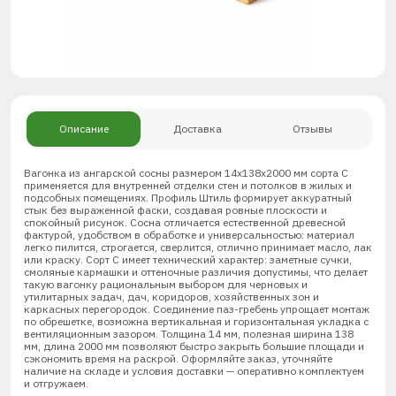
Описание
Доставка
Отзывы
Вагонка из ангарской сосны размером 14х138х2000 мм сорта С
применяется для внутренней отделки стен и потолков в жилых и
подсобных помещениях. Профиль Штиль формирует аккуратный
стык без выраженной фаски, создавая ровные плоскости и
спокойный рисунок. Сосна отличается естественной древесной
фактурой, удобством в обработке и универсальностью: материал
легко пилится, строгается, сверлится, отлично принимает масло, лак
или краску. Сорт С имеет технический характер: заметные сучки,
смоляные кармашки и оттеночные различия допустимы, что делает
такую вагонку рациональным выбором для черновых и
утилитарных задач, дач, коридоров, хозяйственных зон и
каркасных перегородок. Соединение паз-гребень упрощает монтаж
по обрешетке, возможна вертикальная и горизонтальная укладка с
вентиляционным зазором. Толщина 14 мм, полезная ширина 138
мм, длина 2000 мм позволяют быстро закрыть большие площади и
сэкономить время на раскрой. Оформляйте заказ, уточняйте
наличие на складе и условия доставки — оперативно комплектуем
и отгружаем.