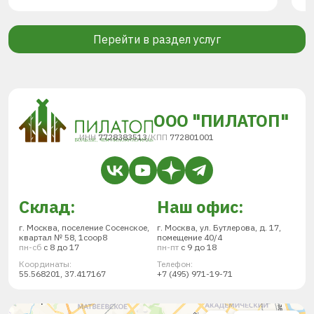
Перейти в раздел услуг
ООО "ПИЛАТОП"
ИНН
7728383513
/
КПП
772801001
Склад:
Наш офис:
г. Москва, поселение Сосенское,
г. Москва, ул. Бутлерова, д. 17,
квартал № 58, 1соор8
помещение 40/4
пн-сб
с 8 до 17
пн-пт
с 9 до 18
Координаты:
Телефон:
55.568201, 37.417167
+7 (495) 971-19-71