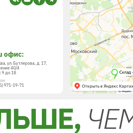
 офис:
ква, ул. Бутлерова, д. 17,
ение 40/4
 9 до 18
он:
5) 971-19-71
ЛЬШЕ,
ЧЕ