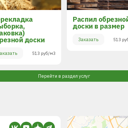
рекладка
Распил обрезно
ыборка,
доски в размер
аковка)
резной доски
Заказать
513 ру
аказать
513 руб/м3
Перейти в раздел услуг