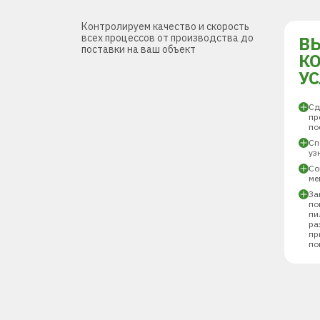
Контролируем качество и скорость
всех процессов от производства до
В
поставки на ваш объект
К
У
Сд
пр
по
Сп
уз
Со
ме
За
по
пи
ра
пр
по