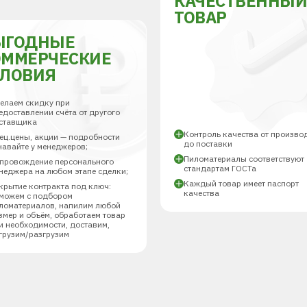
КАЧЕСТВЕННЫ
ТОВАР
ЫГОДНЫЕ
ОММЕРЧЕСКИЕ
СЛОВИЯ
елаем скидку при
едоставлении счёта от другого
ставщика
Контроль качества от произво
ец.цены, акции — подробности
до поставки
навайте у менеджеров;
Пиломатериалы соответствуют
провождение персонального
стандартам ГОСТа
неджера на любом этапе сделки;
Каждый товар имеет паспорт
крытие контракта под ключ:
качества
можем с подбором
ломатериалов, напилим любой
змер и объём, обработаем товар
и необходимости, доставим,
грузим/разгрузим