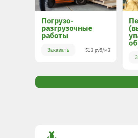
Погрузо-
Пе
разгрузочные
(в
работы
уп
894 руб/м3
об
Заказать
513 руб/м3
З