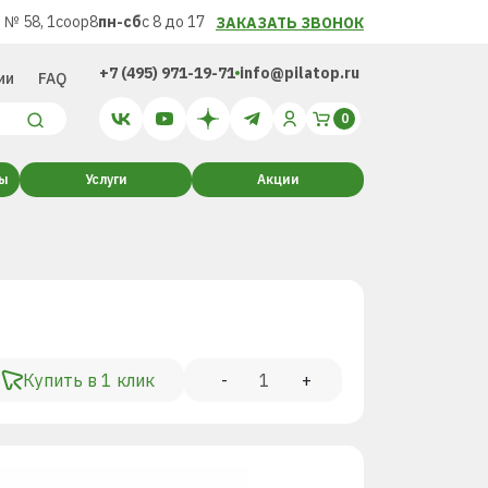
 № 58, 1соор8
пн-сб
с 8 до 17
ЗАКАЗАТЬ ЗВОНОК
+7 (495) 971-19-71
info@pilatop.ru
ии
FAQ
ты
Услуги
Акции
Купить в 1 клик
-
+