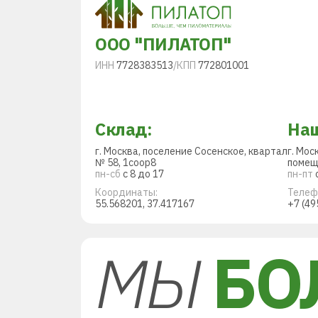
ООО "ПИЛАТОП"
ИНН
7728383513
/
КПП
772801001
Склад:
Наш
г. Москва, поселение Сосенское, квартал
г. Мос
№ 58, 1соор8
помещ
пн-сб
с 8 до 17
пн-пт
с
Координаты:
Телеф
55.568201, 37.417167
+7 (49
МЫ
БО