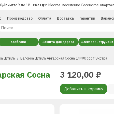
40/4
пн-пт
с 9 до 18
Склад:
г. Москва, поселение Сосенское, квартал
с
Производство
Оплата
Доставка
Гарантии
Ваканс
Хозблоки
Защита для дерева
Электроинструмен
ка Штиль
Вагонка Штиль Ангарская Сосна 14×90 сорт Экстра
арская Сосна
3 120,00
₽
Добавить в корзину