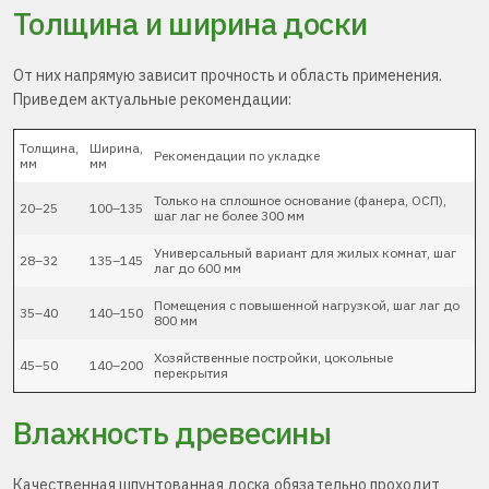
Толщина и ширина доски
От них напрямую зависит прочность и область применения.
Приведем актуальные рекомендации:
Толщина,
Ширина,
Рекомендации по укладке
мм
мм
Только на сплошное основание (фанера, ОСП),
20–25
100–135
шаг лаг не более 300 мм
Универсальный вариант для жилых комнат, шаг
28–32
135–145
лаг до 600 мм
Помещения с повышенной нагрузкой, шаг лаг до
35–40
140–150
800 мм
Хозяйственные постройки, цокольные
45–50
140–200
перекрытия
Влажность древесины
Качественная шпунтованная доска обязательно проходит