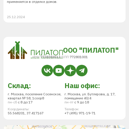
применяется в отделке домов.
25.12.2024
ООО "ПИЛАТОП"
ИНН
7728383513
/
КПП
772801001
Склад:
Наш офис:
г. Москва, поселение Сосенское,
г. Москва, ул. Бутлерова, д. 17,
квартал № 58, 1соор8
помещение 40/4
пн-сб
с 8 до 17
пн-пт
с 9 до 18
Координаты:
Телефон:
55.568201, 37.417167
+7 (495) 971-19-71